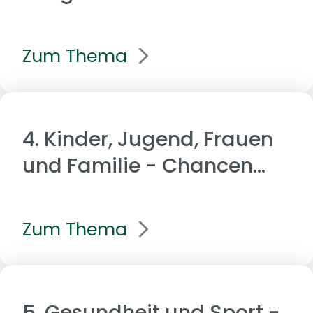
Zusammenhalt sichern,
Zukunft gestalten
Zum Thema
4. Kinder, Jugend, Frauen
und Familie - Chancen
sichern, Zusammenhalt
stärken
Zum Thema
5. Gesundheit und Sport -