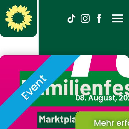
F
Event
08. August, 2
Mehr er