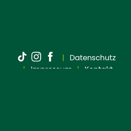
Datenschutz
Impressum
Kontakt
Bündnis 90/Die
Grünen ❤ Kreisverband
Grafschaft Bentheim