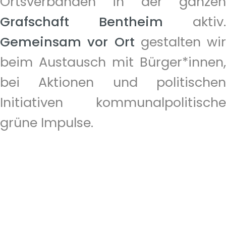
Ortsverbänden in der ganzen
Grafschaft Bentheim
aktiv.
Gemeinsam vor Ort
gestalten wir
beim Austausch mit Bürger*innen,
bei Aktionen und politischen
Grafschaft
Bad
Initiativen kommunalpolitische
Bentheim
grüne Impulse.
Bentheim
Emlichheim
Neuenhaus
Nordhorn
Schüttorf
Uelsen